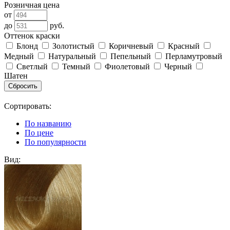
Розничная цена
от
до
руб.
Оттенок краски
Блонд
Золотистый
Коричневый
Красный
Медный
Натуральный
Пепельный
Перламутровый
Светлый
Темный
Фиолетовый
Черный
Шатен
Сортировать:
По названию
По цене
По популярности
Вид: