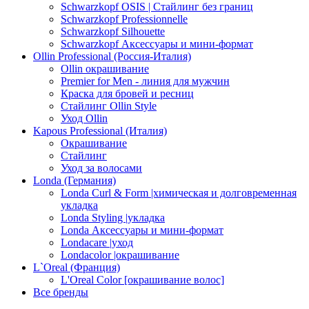
Schwarzkopf OSIS | Стайлинг без границ
Schwarzkopf Professionnelle
Schwarzkopf Silhouette
Schwarzkopf Аксессуары и мини-формат
Ollin Professional (Россия-Италия)
Ollin окрашивание
Premier for Men - линия для мужчин
Краска для бровей и ресниц
Стайлинг Ollin Style
Уход Ollin
Kapous Professional (Италия)
Окрашивание
Стайлинг
Уход за волосами
Londa (Германия)
Londa Curl & Form |химическая и долговременная
укладка
Londa Styling |укладка
Londa Аксессуары и мини-формат
Londacare |уход
Londacolor |окрашивание
L`Oreal (Франция)
L'Oreal Color [окрашивание волос]
Все бренды