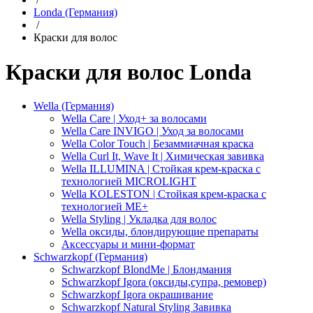
Londa (Германия)
/
Краски для волос
Краски для волос Londa
Wella (Германия)
Wella Care | Уход+ за волосами
Wella Care INVIGO | Уход за волосами
Wella Color Touch | Безаммиачная краска
Wella Curl It, Wave It | Химическая завивка
Wella ILLUMINA | Стойкая крем-краска с
технологией MICROLIGHT
Wella KOLESTON | Стойкая крем-краска с
технологией ME+
Wella Styling | Укладка для волос
Wella оксиды, блондирующие препараты
Аксессуары и мини-формат
Schwarzkopf (Германия)
Schwarzkopf BlondMe | Блондмания
Schwarzkopf Igora (оксиды,супра, ремовер)
Schwarzkopf Igora окрашивание
Schwarzkopf Natural Styling Завивка