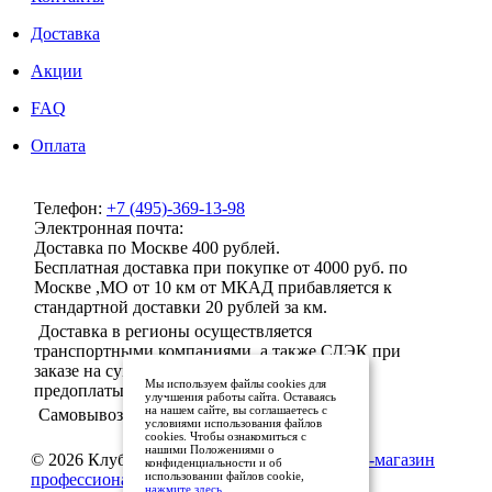
Доставка
Акции
FAQ
Оплата
Телефон:
+7 (495)-369-13-98
Электронная почта:
info@milenaclub.ru
Доставка по Москве 400 рублей.
Бесплатная доставка при покупке от 4000 руб. по
Москве ,МО от 10 км от МКАД прибавляется к
стандартной доставки 20 рублей за км.
Доставка в регионы осуществляется
транспортными компаниями, а также СДЭК при
заказе на сумму от 5000 рублей после 100%
Мы используем файлы cookies для
предоплаты.
улучшения работы сайта. Оставаясь
на нашем сайте, вы соглашаетесь с
Самовывоз не предусмотрен!
условиями использования файлов
cookies. Чтобы ознакомиться с
нашими Положениями о
© 2026 Клуб красоты «Милена» —
интернет-магазин
конфиденциальности и об
использовании файлов cookie,
профессиональной косметики для волос
нажмите здесь