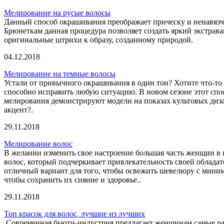
Мелирование на русые волосы
Данный способ окрашивания преображает прическу и ненавязчи
Брюнеткам данная процедура позволяет создать яркий экстрава
оригинальные штрихи к образу, созданному природой.
04.12.2018
Мелирование на темные волосы
Устали от привычного окрашивания в один тон? Хотите что-то
способно исправить любую ситуацию. В новом сезоне этот спо
мелирования демонстрируют модели на показах культовых дизай
акцент?.
29.11.2018
Мелирование волос
В желании изменить свое настроение большая часть женщин в 
волос, который подчеркивает привлекательность своей облада
отличный вариант для того, чтобы освежить шевелюру с миним
чтобы сохранить их сияние и здоровье..
29.11.2018
Топ красок для волос, лучшие из лучших
Современная бьюти-индустрия предлагает женщинам самые раз