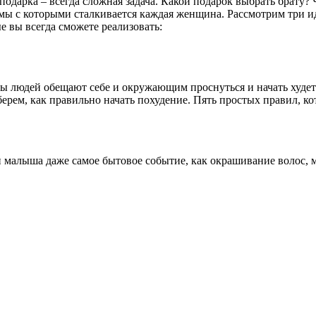
подарка – всегда сложная задача. Какой подарок выбрать брату?
емы с которыми сталкивается каждая женщина. Рассмотрим три и
ые вы всегда сможете реализовать:
 людей обещают себе и окружающим проснуться и начать худеть
рем, как правильно начать похудение. Пять простых правил, кот
малыша даже самое бытовое событие, как окрашивание волос, м