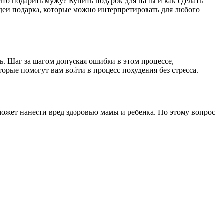
 Что подарить мужу? Купить подарок для папы и как сделать
деи подарка, которые можно интерпретировать для любого
. Шаг за шагом допуская ошибки в этом процессе,
орые помогут вам войти в процесс похудения без стресса.
ожет нанести вред здоровью мамы и ребенка. По этому вопрос