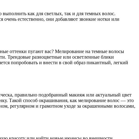
выполнить как для светлых, так и для темных волос.
я очень естественно, они добавляют звонкие нотки или
льные оттенки пугают вас? Мелирование на темные волосы
сти. Трендовые разноцветные или осветленные блики
ется попробовать и внести в свой образ пикантный, легкий
рическа, правильно подобранный макияж или актуальный цвет
нку. Такой способ окрашивания, как мелирование волос — это
нном, регулярном и грамотном уходе за окрашенными волосами,
ную красоту или найти новые нюансы во внешности.