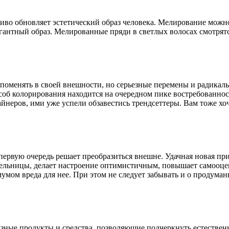
во обновляет эстетический образ человека. Мелирование можно 
гантный образ. Мелированные пряди в светлых волосах смотрятс
 поменять в своей внешности, но серьезные перемены и радика
соб колорирования находится на очередном пике востребованно
неров, ими уже успели обзавестись трендсеттеры. Вам тоже хоч
первую очередь решает преобразиться внешне. Удачная новая п
тельницы, делает настроение оптимистичным, повышает самооце
умом вреда для нее. При этом не следует забывать и о продума
ные продукты и средства, позволяющие подчеркнуть естествен