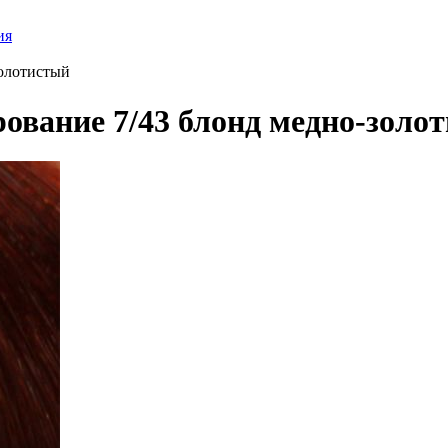
ия
золотистый
рование 7/43 блонд медно-золо