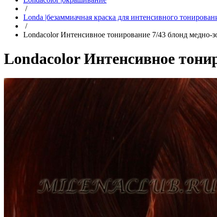
/
Londa |безаммиачная краска для интенсивного тонирован
/
Londacolor Интенсивное тонирование 7/43 блонд медно-
Londacolor Интенсивное тони